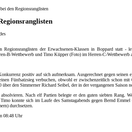
bei den Regionsranglisten
Regionsranglisten
des
Regionsranglisten der Erwachsenen-Klassen in Boppard statt - leide
ren-B-Wettbewerb und Timo Küpper (Foto) im Herren-C-Wettbewerb auc
 Konkurrenz positiv auf sich aufmerksam. Ausgerechnet gegen seinen 
 einen Fünfsatzsieg verbuchen, obwohl er zwischenzeitlich schon mit
3:0 über den Simmerner Richard Seibel, der in der vergangenen Saison 
bsolvieren. Nach elf Partien belegte er den guten siebten Rang. We
h auf. Timo konnte sich im Laufe des Samstagabends gegen Bernd Emm
ern) durchsetzen.
 um 08:48 Uhr