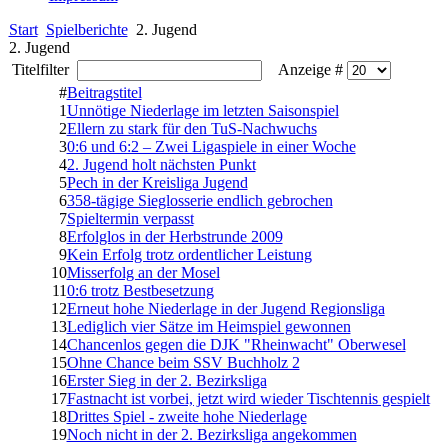
Start
Spielberichte
2. Jugend
2. Jugend
Titelfilter
Anzeige #
#
Beitragstitel
1
Unnötige Niederlage im letzten Saisonspiel
2
Ellern zu stark für den TuS-Nachwuchs
3
0:6 und 6:2 – Zwei Ligaspiele in einer Woche
4
2. Jugend holt nächsten Punkt
5
Pech in der Kreisliga Jugend
6
358-tägige Sieglosserie endlich gebrochen
7
Spieltermin verpasst
8
Erfolglos in der Herbstrunde 2009
9
Kein Erfolg trotz ordentlicher Leistung
10
Misserfolg an der Mosel
11
0:6 trotz Bestbesetzung
12
Erneut hohe Niederlage in der Jugend Regionsliga
13
Lediglich vier Sätze im Heimspiel gewonnen
14
Chancenlos gegen die DJK "Rheinwacht" Oberwesel
15
Ohne Chance beim SSV Buchholz 2
16
Erster Sieg in der 2. Bezirksliga
17
Fastnacht ist vorbei, jetzt wird wieder Tischtennis gespielt
18
Drittes Spiel - zweite hohe Niederlage
19
Noch nicht in der 2. Bezirksliga angekommen